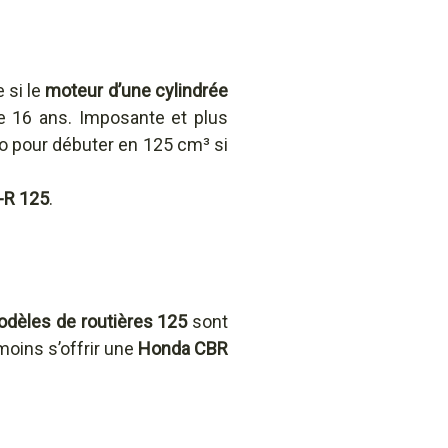
 si le
moteur d’une cylindrée
e 16 ans. Imposante et plus
oto pour débuter en 125 cm³ si
-R 125
.
dèles de routières 125
sont
oins s’offrir une
Honda CBR