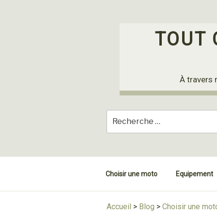
Skip
to
content
TOUT 
À travers 
Choisir une moto
Equipement
Accueil
>
Blog
>
Choisir une mot