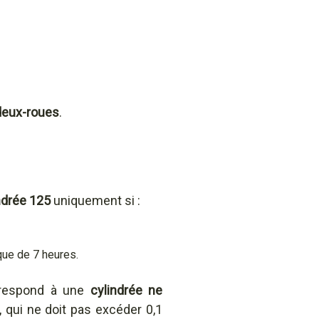
deux-roues
.
ndrée 125
uniquement si :
que de 7 heures.
orrespond à une
cylindrée ne
o, qui ne doit pas excéder 0,1