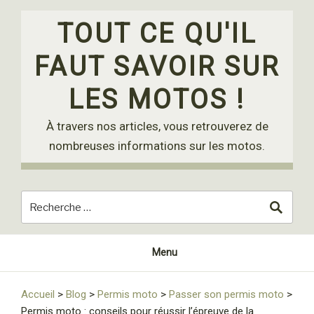
Skip
to
TOUT CE QU'IL
content
FAUT SAVOIR SUR
LES MOTOS !
À travers nos articles, vous retrouverez de
nombreuses informations sur les motos.
Menu
Accueil
>
Blog
>
Permis moto
>
Passer son permis moto
>
Permis moto : conseils pour réussir l’épreuve de la