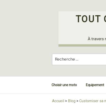
Skip
to
content
TOUT 
À travers 
Choisir une moto
Equipement
Accueil
>
Blog
>
Customiser sa 