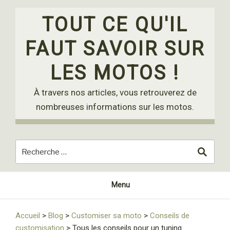
Skip
to
TOUT CE QU'IL
content
FAUT SAVOIR SUR
LES MOTOS !
À travers nos articles, vous retrouverez de
nombreuses informations sur les motos.
Menu
Accueil
>
Blog
>
Customiser sa moto
>
Conseils de
customisation
>
Tous les conseils pour un tuning