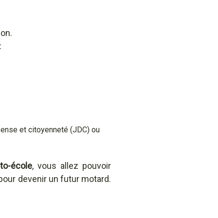
ion.
:
éfense et citoyenneté (JDC) ou
to-école
, vous allez pouvoir
e pour devenir un futur motard.