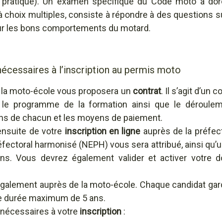
 pratique). Un examen spécifique du Code moto a doré
hoix multiples, consiste à répondre à des questions sur
ur les bons comportements du motard.
écessaires à l’inscription au permis moto
, la moto-école vous proposera un
contrat
. Il s’agit d’un
e le programme de la formation ainsi que le dérouleme
ions de chacun et les moyens de paiement.
ensuite de votre
inscription en ligne
auprès de la préfect
ectoral harmonisé (NEPH) vous sera attribué, ainsi qu’un
s. Vous devrez également valider et activer votre d
également auprès de la moto-école. Chaque candidat ga
e durée maximum de 5 ans.
 nécessaires à votre
inscription
: