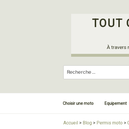
Skip
to
content
TOUT 
À travers 
Choisir une moto
Equipement
Accueil
>
Blog
>
Permis moto
>