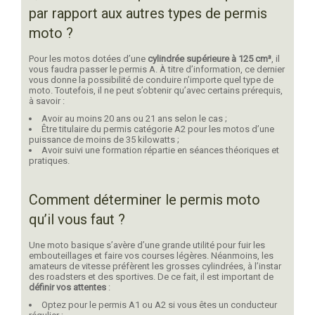
par rapport aux autres types de permis
moto ?
Pour les motos dotées d’une
cylindrée supérieure à 125 cm³
, il
vous faudra passer le permis A. À titre d’information, ce dernier
vous donne la possibilité de conduire n’importe quel type de
moto. Toutefois, il ne peut s’obtenir qu’avec certains prérequis,
à savoir :
Avoir au moins 20 ans ou 21 ans selon le cas ;
Être titulaire du permis catégorie A2 pour les motos d’une
puissance de moins de 35 kilowatts ;
Avoir suivi une formation répartie en séances théoriques et
pratiques.
Comment déterminer le permis moto
qu’il vous faut ?
Une moto basique s’avère d’une grande utilité pour fuir les
embouteillages et faire vos courses légères. Néanmoins, les
amateurs de vitesse préfèrent les grosses cylindrées, à l’instar
des roadsters et des sportives. De ce fait, il est important de
définir vos attentes
:
Optez pour le permis A1 ou A2 si vous êtes un conducteur